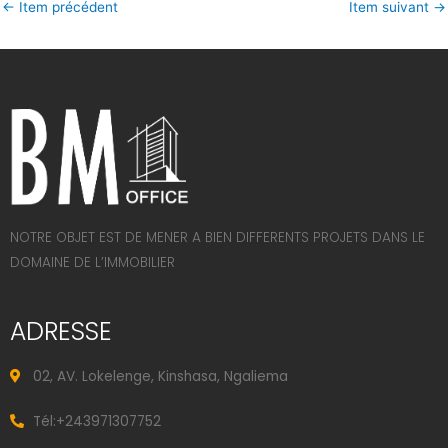
←
Item précédent
Item suivant
→
NOTRE OBJET EST DE MENER A BIEN DIFFERENTS PROJETS DANS LE
DOMAINE DE L’IMMOBILIER
ADRESSE
02, AV. Lokelenge, Kinshasa, Ngaliema
Tél:+243971307752