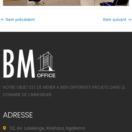
←
Item précédent
Item suivant
→
NOTRE OBJET EST DE MENER A BIEN DIFFERENTS PROJETS DANS LE
DOMAINE DE L’IMMOBILIER
ADRESSE
02, AV. Lokelenge, Kinshasa, Ngaliema