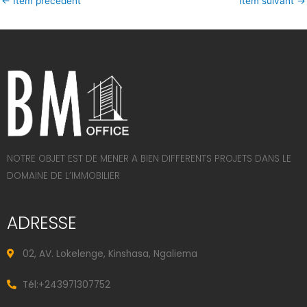
←
Item précédent
Item suivant
→
NOTRE OBJET EST DE MENER A BIEN DIFFERENTS PROJETS DANS LE
DOMAINE DE L’IMMOBILIER
ADRESSE
02, AV. Lokelenge, Kinshasa, Ngaliema
Tél:+243971307752