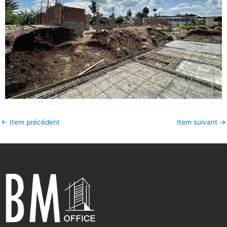
←
Item précédent
Item suivant
→